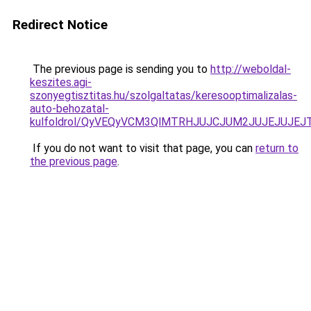
Redirect Notice
The previous page is sending you to
http://weboldal-
keszites.agi-
szonyegtisztitas.hu/szolgaltatas/keresooptimalizalas-
auto-behozatal-
kulfoldrol/QyVEQyVCM3QlMTRHJUJCJUM2JUJEJUJEJT
If you do not want to visit that page, you can
return to
the previous page
.