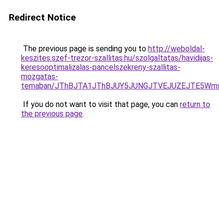
Redirect Notice
The previous page is sending you to
http://weboldal-
keszites.szef-trezor-szallitas.hu/szolgaltatas/havidijas-
keresooptimalizalas-pancelszekreny-szallitas-
mozgatas-
temaban/JThBJTA1JThBJUY5JUNGJTVEJUZEJTE5Wmsl
If you do not want to visit that page, you can
return to
the previous page
.